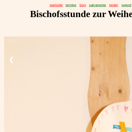
startseite
termine
büro
sakramente
kinder
jugend
Bischofsstunde zur Weihe
0 / 13
❮