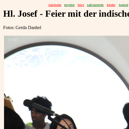
startseite
termine
büro
sakramente
kinder
jugend
Hl. Josef - Feier mit der indisc
Fotos: Gerda Danhel
0 / 137
❮